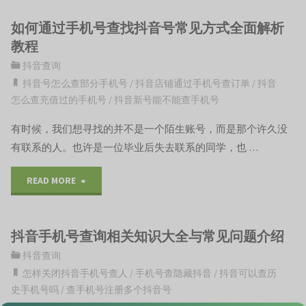
如何通过手机号查找抖音号常见方式全面解析
教程
抖音查询
抖音号怎么查部分手机号
/
抖音店铺通过手机号查订单
/
抖音
怎么查充值过的手机号
/
抖音新号能不能查手机号
有时候，我们想寻找的并不是一个陌生账号，而是那个许久没
有联系的人。也许是一位毕业后失去联系的同学，也 …
"如
READ MORE
何
抖音手机号查询相关知识大全与常见问题介绍
通
抖音查询
过
怎样关闭抖音手机号查人
/
手机号查隐藏抖音
/
抖音可以查历
史手机号吗
/
查手机号注册多个抖音号
手