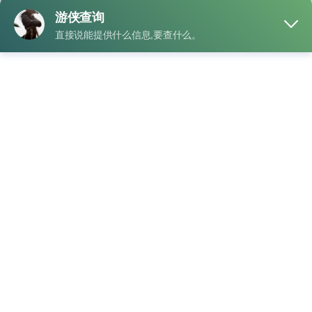
如今，抖音已经成为很多人每天都会打开的应用，围绕账号和
机
手机号的话题也越来越受关注。不少人第一次接触时 …
号
"抖
READ MORE
查
音
找
手机号能否查询抖音账号详细解答与流程介绍
手
抖
抖音查询
机
怎么用手机号来查你的抖音号
/
抖音ID查好友手机号
/
第三方软
音
件手机号查抖音号
号
号
随着短视频平台的普及，“手机号能否查询抖音账号”成为不少
查
常
网友关注的话题。为了更直观地了解这一问题，下 …
询
见
"手
READ MORE
相
方
机
关
式