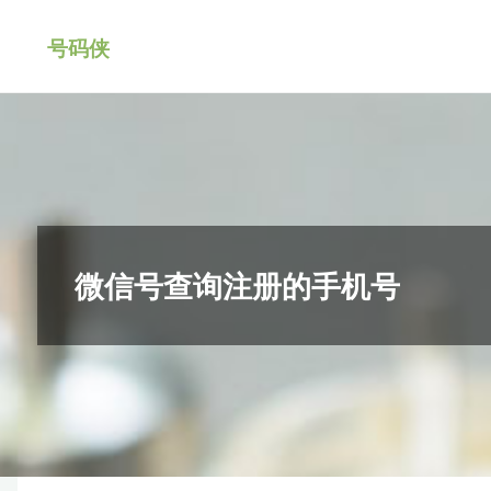
跳
号码侠
转
到
内
容。
微信号查询注册的手机号