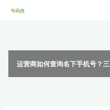
跳
号码侠
转
到
内
容。
运营商如何查询名下手机号？三