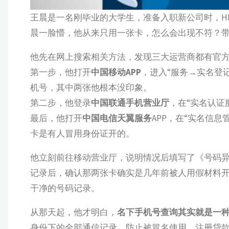
王晨是一名刚毕业的大学生，准备入职新公司时，H
晨一脸懵，他从来只用一张卡，怎么会出现不符？带
他先在网上搜索相关方法，发现三大运营商都有官
第一步，他打开
中国移动APP
，进入“服务→实名登
机号，其中两张他根本没印象。
第二步，他登录
中国联通手机营业厅
，在“实名认证
最后，他打开
中国电信天翼服务
APP，在“实名信
卡是有人冒用身份证开的。
他立刻前往移动营业厅，说明情况后填写了《号码
记录后，确认那两张卡确实是几年前被人用假材料
干净的号码记录。
从那天起，他才明白，
名下手机号查询其实就是一种
身份下的全部通信记录，防止被冒名使用、注册贷