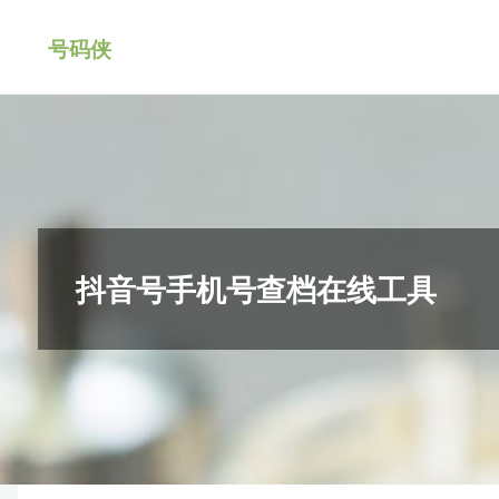
跳
号码侠
转
到
内
容。
抖音号手机号查档在线工具