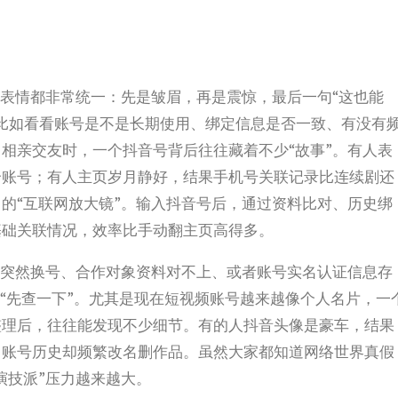
，表情都非常统一：先是皱眉，再是震惊，最后一句“这也能
比如看看账号是不是长期使用、绑定信息是否一致、有没有
相亲交友时，一个抖音号背后往往藏着不少“故事”。有人表
个账号；有人主页岁月静好，结果手机号关联记录比连续剧还
的“互联网放大镜”。输入抖音号后，通过资料比对、历史绑
基础关联情况，效率比手动翻主页高得多。
友突然换号、合作对象资料对不上、或者账号实名认证信息存
是“先查一下”。尤其是现在短视频账号越来越像个人名片，一
整理后，往往能发现不少细节。有的人抖音头像是豪车，结果
，账号历史却频繁改名删作品。虽然大家都知道网络世界真假
演技派”压力越来越大。