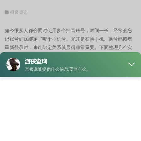
抖音查询
如今很多人都会同时使用多个抖音账号，时间一长，经常会忘
记账号到底绑定了哪个手机号。尤其是在换手机、换号码或者
重新登录时，查询绑定关系就显得非常重要。下面整理几个实
用技巧，帮助大家快速查看抖音账号与手机号之间的绑定情
况，建议直接收藏备用。
首先，最基础的方法就是进入“账号与安全”页面查看。打开抖音
APP后，点击右下角“我”，再进入右上角菜单栏中的“设置”。找
到“账号与安全”后点击进入，这里会显示当前绑定的手机号、微
信、QQ以及邮箱信息。手机号一般会以隐藏形式展示，例如
“137****2588”，方便用户确认。
第二个技巧是通过手机号验证码登录查询。很多用户不知道，
其实在登录页面输入手机号并完成验证码验证后，系统有时会