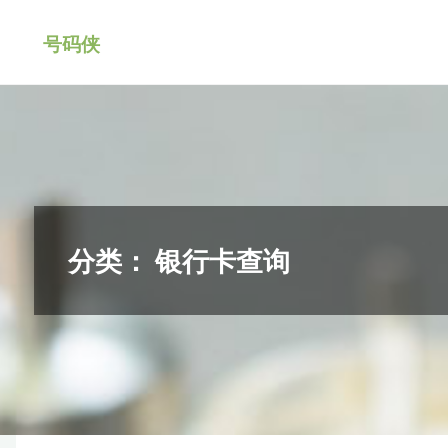
跳
号码侠
转
到
内
容。
分类：
银行卡查询