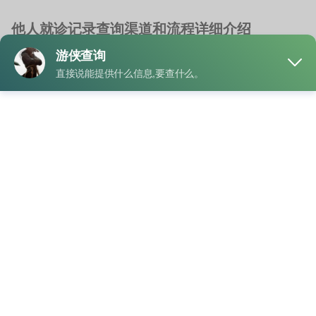
他人就诊记录查询渠道和流程详细介绍
就诊记录查询
云南就诊记录查询
/
厦门就诊记录查询
/
查询别人就诊记录
/
福
建就诊记录查询
前不久，家里长辈需要整理过往的医疗资料，由于本人不熟悉
手机操作，便委托家人协助查询相关信息。这次经历 …
"他
READ MORE
人
就
诊
记
业务
录