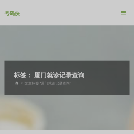
跳
转
号码侠
到
内
容。
标签：
厦门就诊记录查询
首
文章标签 "厦门就诊记录查询"
页