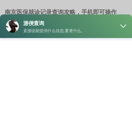
南京医保就诊记录查询攻略，手机即可操作
就诊记录查询
北京查询就诊记录
/
婴儿就诊记录查询
/
就诊记录查询湖南
/
查
询家属就诊记录
生活中总有一些问题让人猝不及防。比如医生突然问你：“上次
检查是什么时候做的？”你原本信心十足，结果脑 …
"南
READ MORE
京
医
保
就
业务
诊