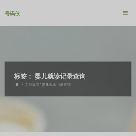
跳
转
号码侠
到
内
容。
标签：
婴儿就诊记录查询
首
文章标签 "婴儿就诊记录查询"
页