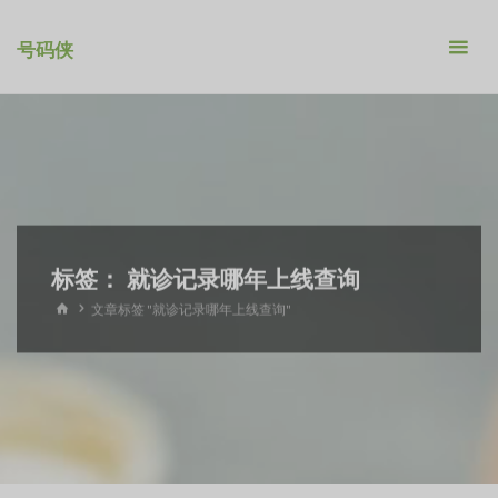
跳
转
号码侠
到
内
容。
标签：
就诊记录哪年上线查询
首
文章标签 "就诊记录哪年上线查询"
页