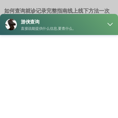
如何查询就诊记录完整指南线上线下方法一次
讲清
就诊记录查询
安庆六院就诊记录查询
/
就诊记录哪年上线查询
/
津医宝就诊
记录查询
/
社保局查询就诊记录
随着智慧医疗服务的不断发展，个人查询就诊记录已经变得越
来越方便。无论是查看历史挂号信息、门诊记录，还 …
"如
READ MORE
何
查
询
就