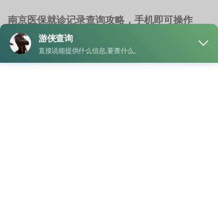
南京医保就诊记录查询攻略，手机即可操作
就诊记录查询
北京查询就诊记录
/
婴儿就诊记录查询
/
就诊记录查询湖南
/
查
询家属就诊记录
生活中总有一些问题让人猝不及防。比如医生突然问你：“上次
检查是什么时候做的？”你原本信心十足，结果脑 …
"南
READ MORE
京
医
保
就
业务
诊