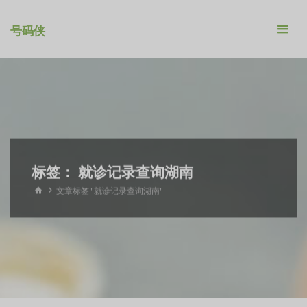
跳
转
号码侠
到
内
容。
标签：
就诊记录查询湖南
首
文章标签 "就诊记录查询湖南"
页