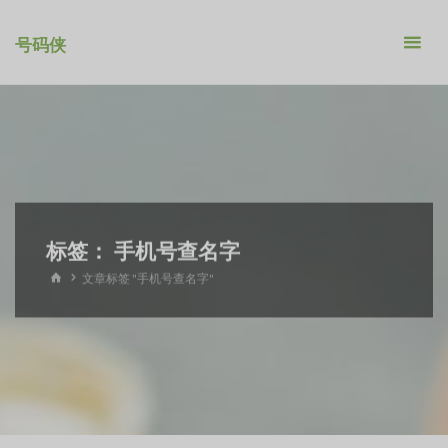
跳
转
号码侠
到
内
容。
标签：
手机号查名字
首
文章标签 "手机号查名字"
页