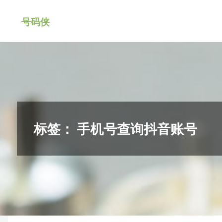
跳
号码侠
转
到
内
容。
标签：
手机号查询抖音账号