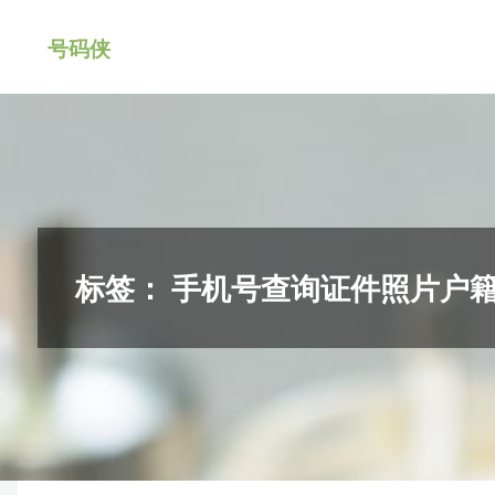
跳
号码侠
转
到
内
容。
标签：
手机号查询证件照片户