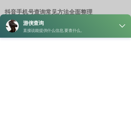
抖音手机号查询常见方法全面整理
抖音查询
手机号查抖音微博
/
抖音上怎样查手机号
/
查抖音人手机号怎
么查询
/
输入手机号怎样查抖音
周末下午，小李准备登录自己很久没用的抖音账号。可当他输
入密码后，却发现怎么也登录不上。更让他头疼的是 …
"抖
READ MORE
音
手
机
号
业务
查