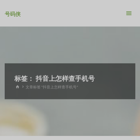
跳
转
号码侠
到
内
容。
标签：
抖音上怎样查手机号
首
文章标签 "抖音上怎样查手机号"
页