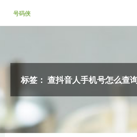
跳
号码侠
转
到
内
容。
标签：
查抖音人手机号怎么查