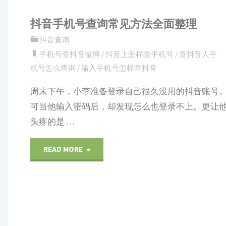
抖音手机号查询常见方法全面整理
抖音查询
手机号查抖音微博
/
抖音上怎样查手机号
/
查抖音人手
机号怎么查询
/
输入手机号怎样查抖音
周末下午，小李准备登录自己很久没用的抖音账号
可当他输入密码后，却发现怎么也登录不上。更让
头疼的是 …
"抖
READ MORE
音
手
机