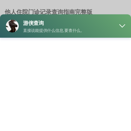
他人住院门诊记录查询指南完整版
就诊记录查询
天津查询就诊记录
/
就诊记录查询系统
/
查询就诊记录缴费
/
违
法查询就诊记录
随着医疗服务数字化程度不断提高，越来越多的人开始重视个
人医疗资料的整理与保存。王先生最近帮助家人整理 …
"他
READ MORE
人
住
院
门
业务
诊