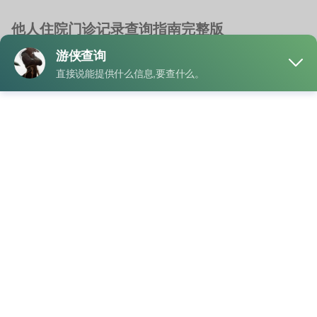
他人住院门诊记录查询指南完整版
就诊记录查询
天津查询就诊记录
/
就诊记录查询系统
/
查询就诊记录缴费
/
违
法查询就诊记录
随着医疗服务数字化程度不断提高，越来越多的人开始重视个
人医疗资料的整理与保存。王先生最近帮助家人整理 …
"他
READ MORE
人
住
院
门
业务
诊