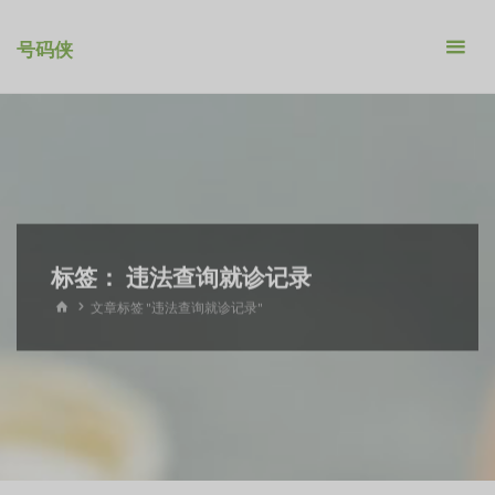
跳
转
号码侠
到
内
容。
标签：
违法查询就诊记录
首
文章标签 "违法查询就诊记录"
页