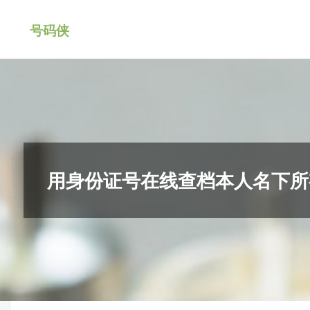
跳
号码侠
转
到
内
容。
用身份证号在线查档本人名下所