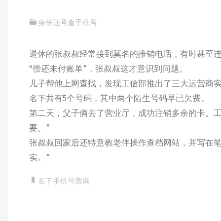
身份证号查手机号
退休的张叔叔经常接到莫名的推销电话，有时甚至
“偿还未付账单”，张叔叔这才意识到问题。
儿子帮他上网查找，发现工信部推出了三大运营商
名下共有5个号码，其中两个陌生号码早已欠费。
第二天，父子俩去了营业厅，成功注销多余的卡。工
要。”
张叔叔回家后还特意教老伴操作查档网站，并写在笔
实。”
名下手机号查询