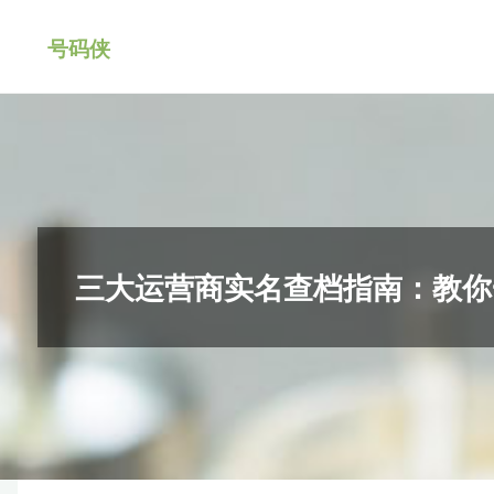
跳
号码侠
转
到
内
容。
三大运营商实名查档指南：教你