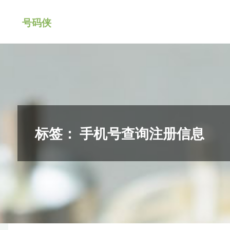
跳
号码侠
转
到
内
容。
标签：
手机号查询注册信息