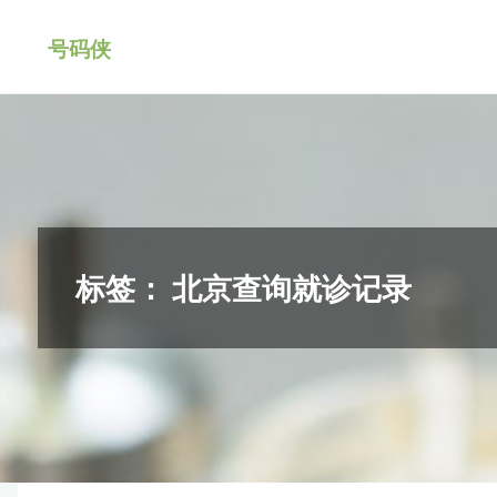
跳
号码侠
转
到
内
容。
标签：
北京查询就诊记录